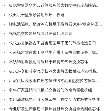
板式空冷器华为云计算服务器大数据中心冷却降温换散热装置制冷藏库房系统冷能量回收器
板栗烘干坚果炒货用废热回收器
锂电池隔膜、极片涂布机烘干换热器BOPP膜余热回收装置
气气热交换器废气节能改造处理装置
气气热交换器古田县食用菌烘干废气节能改造公司
云南福建雪莲果干制品生产烘干余热回收设备厂家推荐亲水铝箔换热芯
不锈钢耐腐蚀耐高温烘干烘房气气热交换芯体
板式热交换芯空气交换鸡舍废热回收耐氨环氧树脂通风除湿换热
厂家供应高效率换热芯体ERB逆流显热交换芯体散热器
多年厂家直销气气板式交换器气体余热回收机组
专用油炸机热回收芯体余热回收交叉流式板式换热器
专业研发生产板翅式换热器显热交换器余热回收芯体