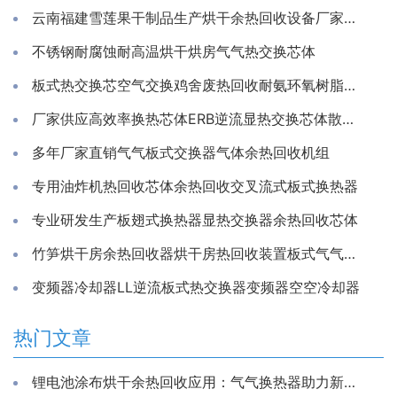
云南福建雪莲果干制品生产烘干余热回收设备厂家推荐亲水铝箔换热芯
不锈钢耐腐蚀耐高温烘干烘房气气热交换芯体
板式热交换芯空气交换鸡舍废热回收耐氨环氧树脂通风除湿换热
厂家供应高效率换热芯体ERB逆流显热交换芯体散热器
多年厂家直销气气板式交换器气体余热回收机组
专用油炸机热回收芯体余热回收交叉流式板式换热器
专业研发生产板翅式换热器显热交换器余热回收芯体
竹笋烘干房余热回收器烘干房热回收装置板式气气换热器工厂
变频器冷却器LL逆流板式热交换器变频器空空冷却器
热门文章
锂电池涂布烘干余热回收应用：气气换热器助力新能源生产节能降耗