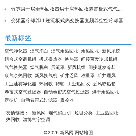
竹笋烘干房余热回收器烘干房热回收装置板式气气换热器工厂
变频器冷却器LL逆流板式热交换器变频器空空冷却器
最新标签
空气净化器
烟气消白
烟气余热回收
余热回收
新风系统
组合式空调机组
板式换热器
换热器
间接蒸发冷却机组
气气换热器
烟气脱白
层流罩
新风机组
间接蒸发冷却
废气余热回收
新风换气机
矿井乏风
称量罩
矿井通风
工业油雾净化器
热回收
转轮
工业热回收
乏风取热箱
卷帘式空气过滤器
自动卷帘式空气过滤器
烘干余热回收
定型机
自动卷帘式过滤器
表冷器
友情链接：
新风网
烟气消白机
垃圾分类
工业热回收
热回收
淄博气宇空调
©2026
新风网
网站地图