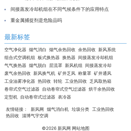
间接蒸发冷却机组在不同气候条件下的应用特点
重金属捕捉剂是危险品吗
最新标签
空气净化器
烟气消白
烟气余热回收
余热回收
新风系统
组合式空调机组
板式换热器
换热器
间接蒸发冷却机组
气气换热器
烟气脱白
层流罩
新风机组
间接蒸发冷却
废气余热回收
新风换气机
矿井乏风
称量罩
矿井通风
工业油雾净化器
热回收
转轮
工业热回收
乏风取热箱
卷帘式空气过滤器
自动卷帘式空气过滤器
烘干余热回收
定型机
自动卷帘式过滤器
表冷器
友情链接：
新风网
烟气消白机
垃圾分类
工业热回收
热回收
淄博气宇空调
©2026
新风网
网站地图