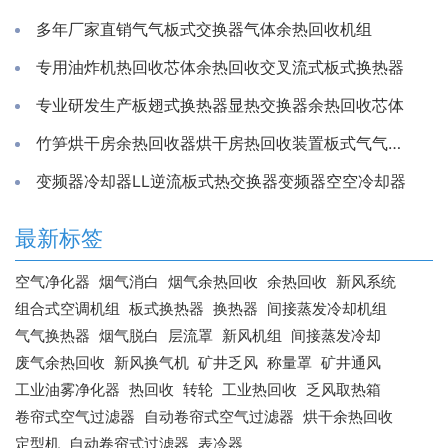
多年厂家直销气气板式交换器气体余热回收机组
专用油炸机热回收芯体余热回收交叉流式板式换热器
专业研发生产板翅式换热器显热交换器余热回收芯体
竹笋烘干房余热回收器烘干房热回收装置板式气气换热器工厂
变频器冷却器LL逆流板式热交换器变频器空空冷却器
最新标签
空气净化器
烟气消白
烟气余热回收
余热回收
新风系统
组合式空调机组
板式换热器
换热器
间接蒸发冷却机组
气气换热器
烟气脱白
层流罩
新风机组
间接蒸发冷却
废气余热回收
新风换气机
矿井乏风
称量罩
矿井通风
工业油雾净化器
热回收
转轮
工业热回收
乏风取热箱
卷帘式空气过滤器
自动卷帘式空气过滤器
烘干余热回收
定型机
自动卷帘式过滤器
表冷器