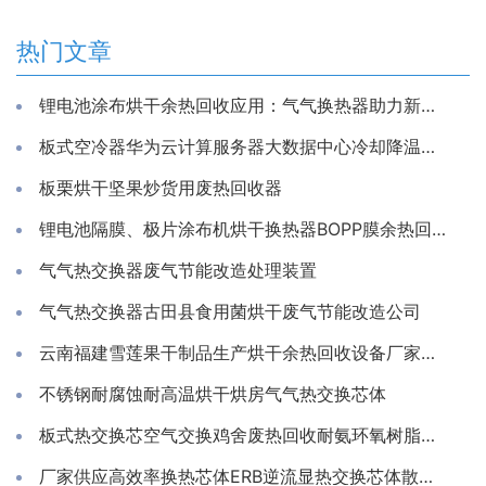
热门文章
锂电池涂布烘干余热回收应用：气气换热器助力新能源生产节能降耗
板式空冷器华为云计算服务器大数据中心冷却降温换散热装置制冷藏库房系统冷能量回收器
板栗烘干坚果炒货用废热回收器
锂电池隔膜、极片涂布机烘干换热器BOPP膜余热回收装置
气气热交换器废气节能改造处理装置
气气热交换器古田县食用菌烘干废气节能改造公司
云南福建雪莲果干制品生产烘干余热回收设备厂家推荐亲水铝箔换热芯
不锈钢耐腐蚀耐高温烘干烘房气气热交换芯体
板式热交换芯空气交换鸡舍废热回收耐氨环氧树脂通风除湿换热
厂家供应高效率换热芯体ERB逆流显热交换芯体散热器