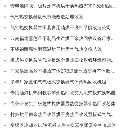
锂电池隔膜、极片涂布机烘干换热器BOPP膜余热回收装置
气气热交换器废气节能改造处理装置
气气热交换器古田县食用菌烘干废气节能改造公司
云南福建雪莲果干制品生产烘干余热回收设备厂家推荐亲水铝箔换热芯
不锈钢耐腐蚀耐高温烘干烘房气气热交换芯体
板式热交换芯空气交换鸡舍废热回收耐氨环氧树脂通风除湿换热
厂家供应高效率换热芯体ERB逆流显热交换芯体散热器
多年厂家直销气气板式交换器气体余热回收机组
专用油炸机热回收芯体余热回收交叉流式板式换热器
专业研发生产板翅式换热器显热交换器余热回收芯体
竹笋烘干房余热回收器烘干房热回收装置板式气气换热器工厂
变频器冷却器LL逆流板式热交换器变频器空空冷却器