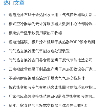
热门文章
锂电池涂布烘干余热回收应用：气气换热器助力新能源生产节能降耗
板式空冷器华为云计算服务器大数据中心冷却降温换散热装置制冷藏库房系统冷能量回收器
板栗烘干坚果炒货用废热回收器
锂电池隔膜、极片涂布机烘干换热器BOPP膜余热回收装置
气气热交换器废气节能改造处理装置
气气热交换器古田县食用菌烘干废气节能改造公司
云南福建雪莲果干制品生产烘干余热回收设备厂家推荐亲水铝箔换热芯
不锈钢耐腐蚀耐高温烘干烘房气气热交换芯体
板式热交换芯空气交换鸡舍废热回收耐氨环氧树脂通风除湿换热
厂家供应高效率换热芯体ERB逆流显热交换芯体散热器
多年厂家直销气气板式交换器气体余热回收机组