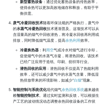
新型蓄热设备
：通过优化蓄热设备的传热效率，
使得余热可以更加高效地储存和释放，有助于平
衡供需。
废气冷凝回收技术
随着环保法规的严格执行，废气中
的
水蒸气冷凝热回收
技术逐渐普及。这项技术可以从
含湿量高的烟气中回收潜热，将冷凝水回收再利用或
排放，同时降低烟气温度，提高
余热利用
效率。
冷凝换热器
：利
用空
气或冷水对烟气进行冷却，
促使烟气中的水蒸气冷凝，将潜热回收。该技术
已经广泛应用于造纸、印刷、纺织等行业。
潜热回收的应用
：潜热回收不仅提高了热能利用
效率，还可以减少废气中的水蒸气含量，降低湿
热排放带来的环境影响，如减少“
白烟
”现象。
智能控制与系统优化
现代烟气
余热回收系统
越来越依
赖
智能控制技术
。通过实时监测和反馈，可以根据生
产工艺的波动情况动态调整余热回收设备的工作状