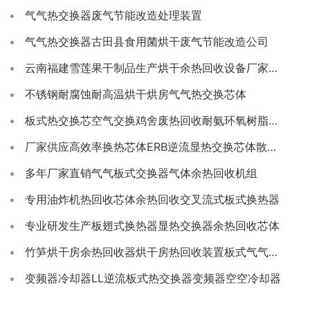
气气热交换器废气节能改造处理装置
气气热交换器古田县食用菌烘干废气节能改造公司
云南福建雪莲果干制品生产烘干余热回收设备厂家推荐亲水铝箔换热芯
不锈钢耐腐蚀耐高温烘干烘房气气热交换芯体
板式热交换芯空气交换鸡舍废热回收耐氨环氧树脂通风除湿换热
厂家供应高效率换热芯体ERB逆流显热交换芯体散热器
多年厂家直销气气板式交换器气体余热回收机组
专用油炸机热回收芯体余热回收交叉流式板式换热器
专业研发生产板翅式换热器显热交换器余热回收芯体
竹笋烘干房余热回收器烘干房热回收装置板式气气换热器工厂
变频器冷却器LL逆流板式热交换器变频器空空冷却器