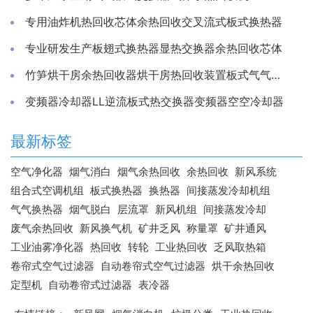
专用油炸机热回收芯体余热回收交叉流式板式换热器
专业研发生产板翅式换热器显热交换器余热回收芯体
竹笋烘干房余热回收器烘干房热回收装置板式气气换热器工厂
变频器冷却器LL逆流板式热交换器变频器空空冷却器
最新标签
空气净化器
烟气消白
烟气余热回收
余热回收
新风系统
组合式空调机组
板式换热器
换热器
间接蒸发冷却机组
气气换热器
烟气脱白
层流罩
新风机组
间接蒸发冷却
废气余热回收
新风换气机
矿井乏风
称量罩
矿井通风
工业油雾净化器
热回收
转轮
工业热回收
乏风取热箱
卷帘式空气过滤器
自动卷帘式空气过滤器
烘干余热回收
定型机
自动卷帘式过滤器
表冷器