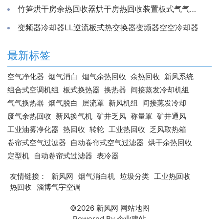
竹笋烘干房余热回收器烘干房热回收装置板式气气换热器工厂
变频器冷却器LL逆流板式热交换器变频器空空冷却器
最新标签
空气净化器
烟气消白
烟气余热回收
余热回收
新风系统
组合式空调机组
板式换热器
换热器
间接蒸发冷却机组
气气换热器
烟气脱白
层流罩
新风机组
间接蒸发冷却
废气余热回收
新风换气机
矿井乏风
称量罩
矿井通风
工业油雾净化器
热回收
转轮
工业热回收
乏风取热箱
卷帘式空气过滤器
自动卷帘式空气过滤器
烘干余热回收
定型机
自动卷帘式过滤器
表冷器
友情链接：
新风网
烟气消白机
垃圾分类
工业热回收
热回收
淄博气宇空调
©2026
新风网
网站地图
Powered By
企业建站