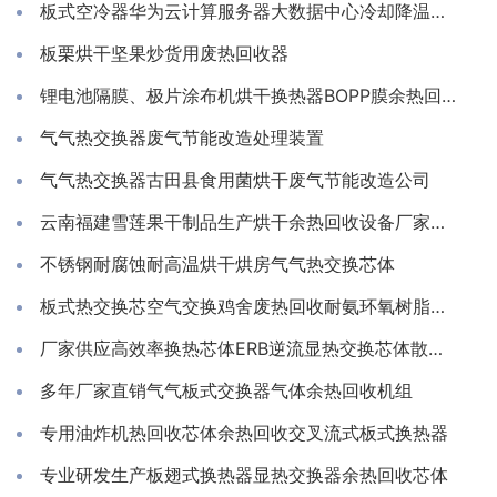
板式空冷器华为云计算服务器大数据中心冷却降温换散热装置制冷藏库房系统冷能量回收器
板栗烘干坚果炒货用废热回收器
锂电池隔膜、极片涂布机烘干换热器BOPP膜余热回收装置
气气热交换器废气节能改造处理装置
气气热交换器古田县食用菌烘干废气节能改造公司
云南福建雪莲果干制品生产烘干余热回收设备厂家推荐亲水铝箔换热芯
不锈钢耐腐蚀耐高温烘干烘房气气热交换芯体
板式热交换芯空气交换鸡舍废热回收耐氨环氧树脂通风除湿换热
厂家供应高效率换热芯体ERB逆流显热交换芯体散热器
多年厂家直销气气板式交换器气体余热回收机组
专用油炸机热回收芯体余热回收交叉流式板式换热器
专业研发生产板翅式换热器显热交换器余热回收芯体