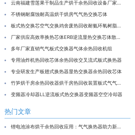
云南福建雪莲果干制品生产烘干余热回收设备厂家推荐亲水铝箔换热芯
不锈钢耐腐蚀耐高温烘干烘房气气热交换芯体
板式热交换芯空气交换鸡舍废热回收耐氨环氧树脂通风除湿换热
厂家供应高效率换热芯体ERB逆流显热交换芯体散热器
多年厂家直销气气板式交换器气体余热回收机组
专用油炸机热回收芯体余热回收交叉流式板式换热器
专业研发生产板翅式换热器显热交换器余热回收芯体
竹笋烘干房余热回收器烘干房热回收装置板式气气换热器工厂
变频器冷却器LL逆流板式热交换器变频器空空冷却器
热门文章
锂电池涂布烘干余热回收应用：气气换热器助力新能源生产节能降耗