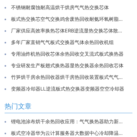
不锈钢耐腐蚀耐高温烘干烘房气气热交换芯体
板式热交换芯空气交换鸡舍废热回收耐氨环氧树脂通风除湿换热
厂家供应高效率换热芯体ERB逆流显热交换芯体散热器
多年厂家直销气气板式交换器气体余热回收机组
专用油炸机热回收芯体余热回收交叉流式板式换热器
专业研发生产板翅式换热器显热交换器余热回收芯体
竹笋烘干房余热回收器烘干房热回收装置板式气气换热器工厂
变频器冷却器LL逆流板式热交换器变频器空空冷却器
热门文章
锂电池涂布烘干余热回收应用：气气换热器助力新能源生产节能降耗
板式空冷器华为云计算服务器大数据中心冷却降温换散热装置制冷藏库房系统冷能量回收器