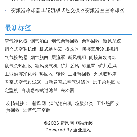
变频器冷却器LL逆流板式热交换器变频器空空冷却器
最新标签
空气净化器
烟气消白
烟气余热回收
余热回收
新风系统
组合式空调机组
板式换热器
换热器
间接蒸发冷却机组
气气换热器
烟气脱白
层流罩
新风机组
间接蒸发冷却
废气余热回收
新风换气机
矿井乏风
称量罩
矿井通风
工业油雾净化器
热回收
转轮
工业热回收
乏风取热箱
卷帘式空气过滤器
自动卷帘式空气过滤器
烘干余热回收
定型机
自动卷帘式过滤器
表冷器
友情链接：
新风网
烟气消白机
垃圾分类
工业热回收
热回收
淄博气宇空调
©2026
新风网
网站地图
Powered By
企业建站