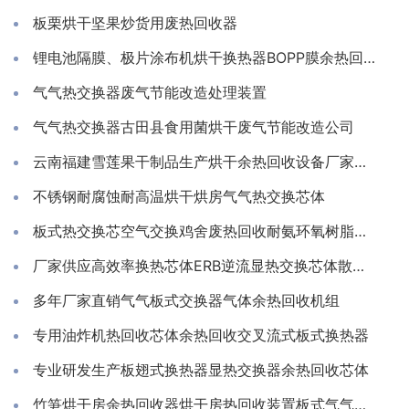
板栗烘干坚果炒货用废热回收器
锂电池隔膜、极片涂布机烘干换热器BOPP膜余热回收装置
气气热交换器废气节能改造处理装置
气气热交换器古田县食用菌烘干废气节能改造公司
云南福建雪莲果干制品生产烘干余热回收设备厂家推荐亲水铝箔换热芯
不锈钢耐腐蚀耐高温烘干烘房气气热交换芯体
板式热交换芯空气交换鸡舍废热回收耐氨环氧树脂通风除湿换热
厂家供应高效率换热芯体ERB逆流显热交换芯体散热器
多年厂家直销气气板式交换器气体余热回收机组
专用油炸机热回收芯体余热回收交叉流式板式换热器
专业研发生产板翅式换热器显热交换器余热回收芯体
竹笋烘干房余热回收器烘干房热回收装置板式气气换热器工厂