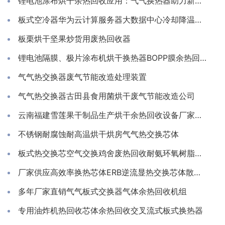
锂电池涂布烘干余热回收应用：气气换热器助力新能源生产节能降耗
板式空冷器华为云计算服务器大数据中心冷却降温换散热装置制冷藏库房系统冷能量回收器
板栗烘干坚果炒货用废热回收器
锂电池隔膜、极片涂布机烘干换热器BOPP膜余热回收装置
气气热交换器废气节能改造处理装置
气气热交换器古田县食用菌烘干废气节能改造公司
云南福建雪莲果干制品生产烘干余热回收设备厂家推荐亲水铝箔换热芯
不锈钢耐腐蚀耐高温烘干烘房气气热交换芯体
板式热交换芯空气交换鸡舍废热回收耐氨环氧树脂通风除湿换热
厂家供应高效率换热芯体ERB逆流显热交换芯体散热器
多年厂家直销气气板式交换器气体余热回收机组
专用油炸机热回收芯体余热回收交叉流式板式换热器