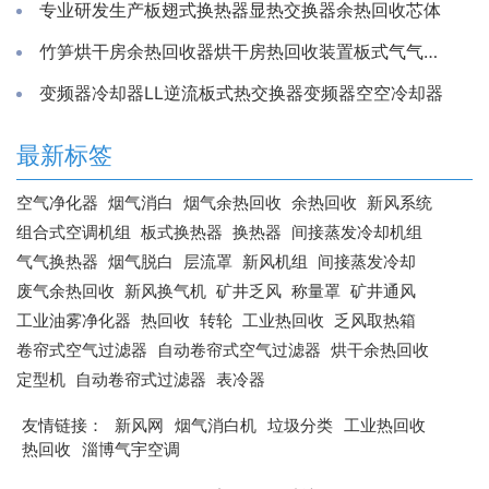
专业研发生产板翅式换热器显热交换器余热回收芯体
竹笋烘干房余热回收器烘干房热回收装置板式气气换热器工厂
变频器冷却器LL逆流板式热交换器变频器空空冷却器
最新标签
空气净化器
烟气消白
烟气余热回收
余热回收
新风系统
组合式空调机组
板式换热器
换热器
间接蒸发冷却机组
气气换热器
烟气脱白
层流罩
新风机组
间接蒸发冷却
废气余热回收
新风换气机
矿井乏风
称量罩
矿井通风
工业油雾净化器
热回收
转轮
工业热回收
乏风取热箱
卷帘式空气过滤器
自动卷帘式空气过滤器
烘干余热回收
定型机
自动卷帘式过滤器
表冷器
友情链接：
新风网
烟气消白机
垃圾分类
工业热回收
热回收
淄博气宇空调