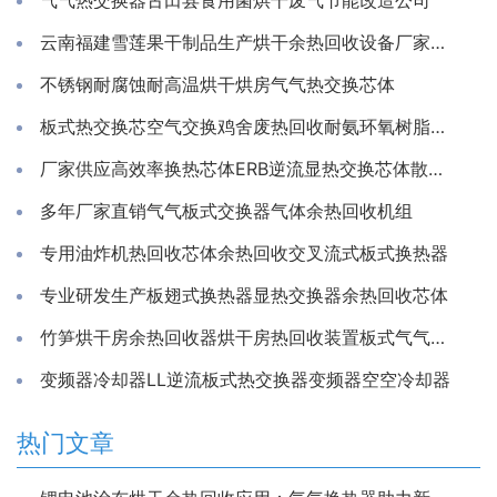
气气热交换器古田县食用菌烘干废气节能改造公司
云南福建雪莲果干制品生产烘干余热回收设备厂家推荐亲水铝箔换热芯
不锈钢耐腐蚀耐高温烘干烘房气气热交换芯体
板式热交换芯空气交换鸡舍废热回收耐氨环氧树脂通风除湿换热
厂家供应高效率换热芯体ERB逆流显热交换芯体散热器
多年厂家直销气气板式交换器气体余热回收机组
专用油炸机热回收芯体余热回收交叉流式板式换热器
专业研发生产板翅式换热器显热交换器余热回收芯体
竹笋烘干房余热回收器烘干房热回收装置板式气气换热器工厂
变频器冷却器LL逆流板式热交换器变频器空空冷却器
热门文章