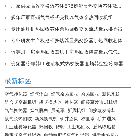
厂家供应高效率换热芯体ERB逆流显热交换芯体散热器
多年厂家直销气气板式交换器气体余热回收机组
专用油炸机热回收芯体余热回收交叉流式板式换热器
专业研发生产板翅式换热器显热交换器余热回收芯体
竹笋烘干房余热回收器烘干房热回收装置板式气气换热器工厂
变频器冷却器LL逆流板式热交换器变频器空空冷却器
最新标签
空气净化器
烟气消白
烟气余热回收
余热回收
新风系统
组合式空调机组
板式换热器
换热器
间接蒸发冷却机组
气气换热器
烟气脱白
层流罩
新风机组
间接蒸发冷却
废气余热回收
新风换气机
矿井乏风
称量罩
矿井通风
工业油雾净化器
热回收
转轮
工业热回收
乏风取热箱
卷帘式空气过滤器
自动卷帘式空气过滤器
烘干余热回收