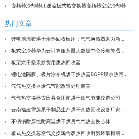
变频器冷却器LL逆流板式热交换器变频器空空冷却器
热门文章
锂电池涂布烘干余热回收应用：气气换热器助力新能源生产节能降耗
板式空冷器华为云计算服务器大数据中心冷却降温换散热装置制冷藏库房系统冷能量回收器
板栗烘干坚果炒货用废热回收器
锂电池隔膜、极片涂布机烘干换热器BOPP膜余热回收装置
气气热交换器废气节能改造处理装置
气气热交换器古田县食用菌烘干废气节能改造公司
云南福建雪莲果干制品生产烘干余热回收设备厂家推荐亲水铝箔换热芯
不锈钢耐腐蚀耐高温烘干烘房气气热交换芯体
板式热交换芯空气交换鸡舍废热回收耐氨环氧树脂通风除湿换热