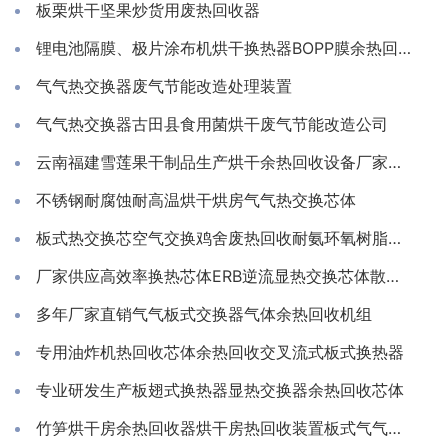
板栗烘干坚果炒货用废热回收器
锂电池隔膜、极片涂布机烘干换热器BOPP膜余热回收装置
气气热交换器废气节能改造处理装置
气气热交换器古田县食用菌烘干废气节能改造公司
云南福建雪莲果干制品生产烘干余热回收设备厂家推荐亲水铝箔换热芯
不锈钢耐腐蚀耐高温烘干烘房气气热交换芯体
板式热交换芯空气交换鸡舍废热回收耐氨环氧树脂通风除湿换热
厂家供应高效率换热芯体ERB逆流显热交换芯体散热器
多年厂家直销气气板式交换器气体余热回收机组
专用油炸机热回收芯体余热回收交叉流式板式换热器
专业研发生产板翅式换热器显热交换器余热回收芯体
竹笋烘干房余热回收器烘干房热回收装置板式气气换热器工厂